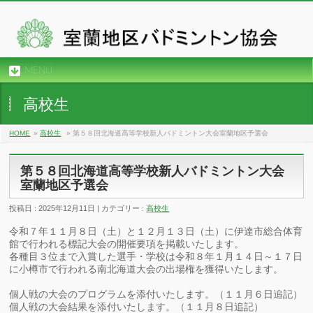
MENU
高校生
HOME
»
高校生
»
第５８回北海道高等学校新人バドミントン大会室蘭地区予選会
第５８回北海道高等学校新人バドミントン大会
室蘭地区予選会
投稿日 : 2025年12月11日 | カテゴリー :
高校生
令和７年１１月８日（土）と１２月１３日（土）に伊達市総合体育
館で行われる標記大会の開催要項を掲載いたします。
各種目３位まで入賞した選手・学校は令和８年１月１４日～１７日
に小樽市で行われる南北海道大会の出場権を獲得いたします。
個人戦の大会のプログラムを添付いたします。（１１月６日追記）
個人戦の大会結果を添付いたします。（１１月８日追記）