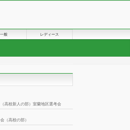
一般
レディース
会（高校新人の部）室蘭地区選考会
選会（高校の部）